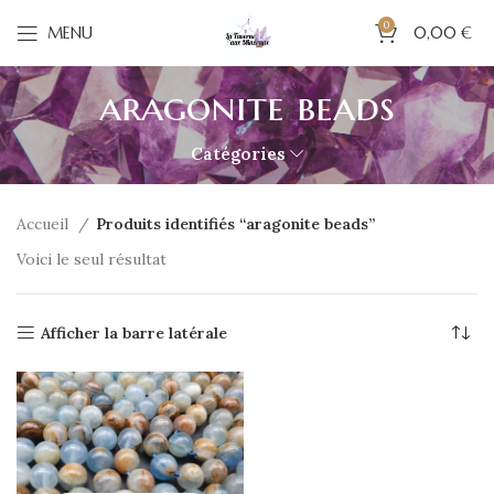
0
MENU
0,00
€
aragonite beads
Catégories
Accueil
Produits identifiés “aragonite beads”
Voici le seul résultat
Afficher la barre latérale