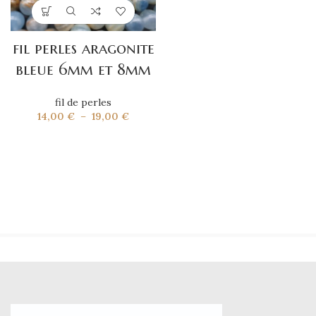
fil perles aragonite
bleue 6mm et 8mm
fil de perles
Plage
14,00
€
–
19,00
€
de
prix :
14,00 €
à
19,00 €