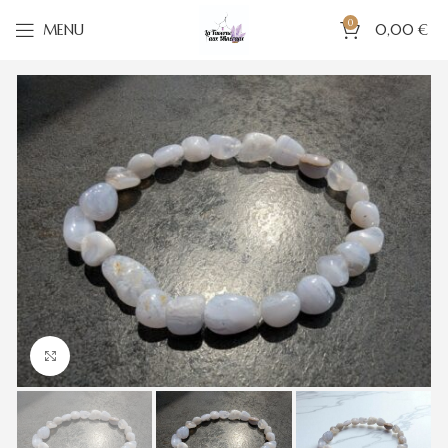
0
MENU
0,00
€
Cliquez pour agrandir