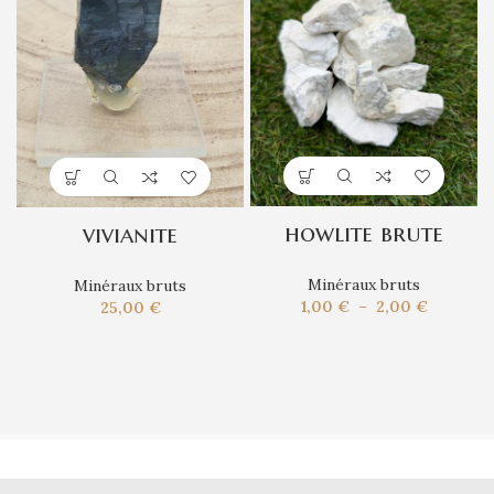
howlite brute
vivianite
Minéraux bruts
Minéraux bruts
Plage
1,00
€
–
2,00
€
25,00
€
de
prix :
1,00 €
à
2,00 €