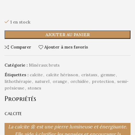
1 en stock
AJOUTER AU PANIER
Comparer
Ajouter à mes favoris
Catégorie :
Minéraux bruts
Étiquettes :
calcite
,
calcite hérisson
,
cristaux
,
gemme
,
lithothérapie
,
naturel
,
orange
,
orchidée
,
protection
,
semi-
présieuse
,
stones
Propriétés
calcite
La calcite 🌼 est une pierre lumineuse et énergisante.
Elle aide à clarifier les pensées et encourager la