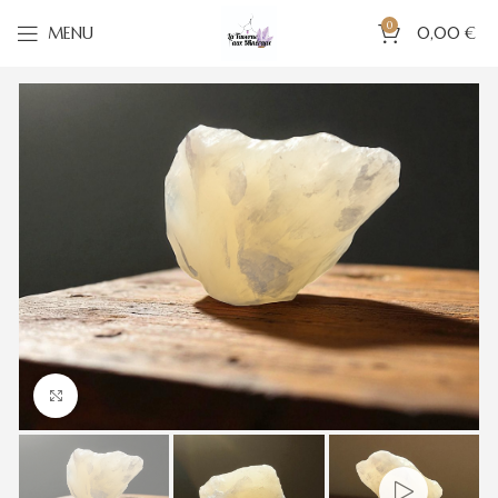
0
MENU
0,00
€
Cliquez pour agrandir