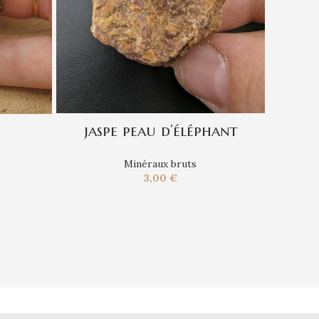
jaspe peau d’éléphant
Minéraux bruts
Min
3,00
€
lage
e
ix :
,00 €
,00 €