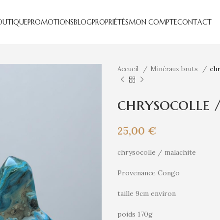
OUTIQUE
PROMOTIONS
BLOG
PROPRIÉTÉS
MON COMPTE
CONTACT
Accueil
Minéraux bruts
chr
chrysocolle 
25,00
€
chrysocolle / malachite
Provenance Congo
taille 9cm environ
poids 170g