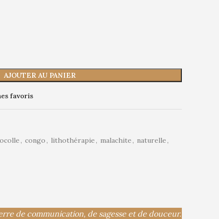
AJOUTER AU PANIER
es favoris
ocolle
,
congo
,
lithothérapie
,
malachite
,
naturelle
,
ierre de communication, de sagesse et de douceur.