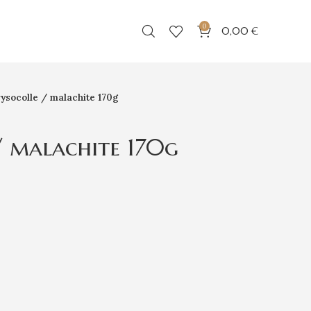
0
0,00
€
ysocolle / malachite 170g
/ malachite 170g