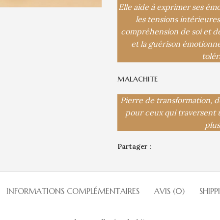
Elle aide à exprimer ses émo
les tensions intérieures
compréhension de soi et des a
et la guérison émotionnell
tolé
malachite
Pierre de transformation, d
pour ceux qui traversent 
plus
Partager :
INFORMATIONS COMPLÉMENTAIRES
AVIS (0)
SHIPP