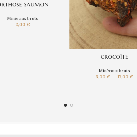
orthose saumon
Minéraux bruts
2,00
€
crocoïte
Minéraux bruts
P
3,00
€
–
17,00
€
d
pr
3
à
17