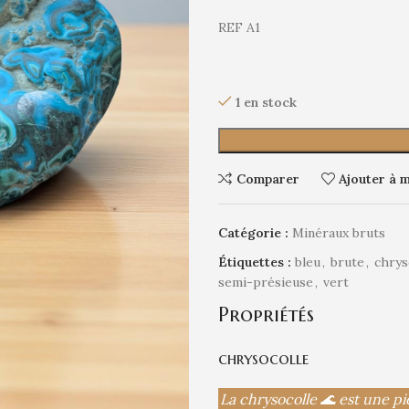
REF A1
1 en stock
Comparer
Ajouter à m
Catégorie :
Minéraux bruts
Étiquettes :
bleu
,
brute
,
chrys
semi-présieuse
,
vert
Propriétés
chrysocolle
La chrysocolle 🌊 est une p