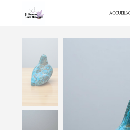
ACCUEIL
B