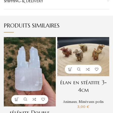
SHIPPING & DELIVERY
PRODUITS SIMILAIRES
élan en stéatite 3-
4cm
Animaux
,
Minéraux polis
3,00
€
sélénite Double