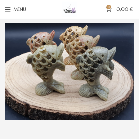
0
MENU
0,00
€