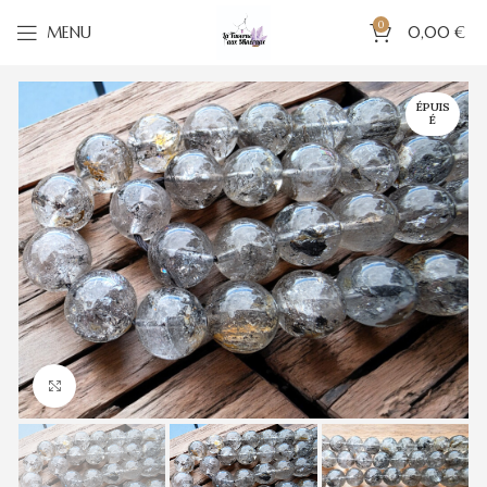
0
MENU
0,00
€
ÉPUIS
É
Cliquez pour agrandir